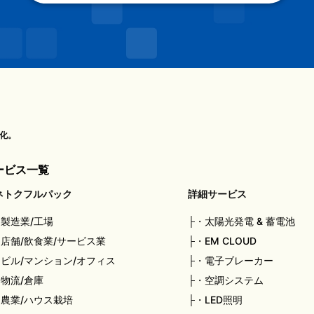
化。
ービス一覧
ネトクフルパック
詳細サービス
・
製造業/工場
・
太陽光発電 & 蓄電池
・
店舗/飲食業/サービス業
・
EM CLOUD
・
ビル/マンション/オフィス
・
電子ブレーカー
・
物流/倉庫
・
空調システム
・
農業/ハウス栽培
・
LED照明