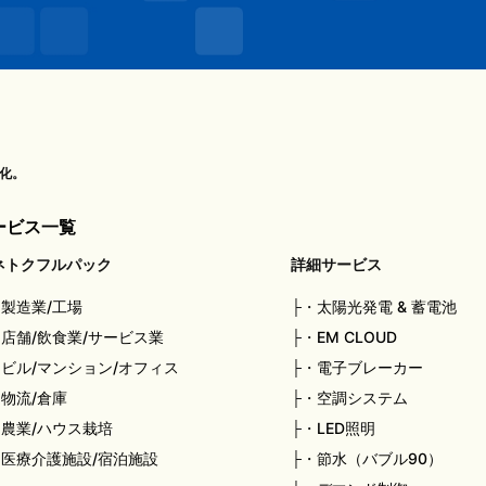
化。
ービス一覧
ネトクフルパック
詳細サービス
・
製造業/工場
・
太陽光発電 & 蓄電池
・
店舗/飲食業/サービス業
・
EM CLOUD
・
ビル/マンション/オフィス
・
電子ブレーカー
・
物流/倉庫
・
空調システム
・
農業/ハウス栽培
・
LED照明
・
医療介護施設/宿泊施設
・
節水（バブル90）